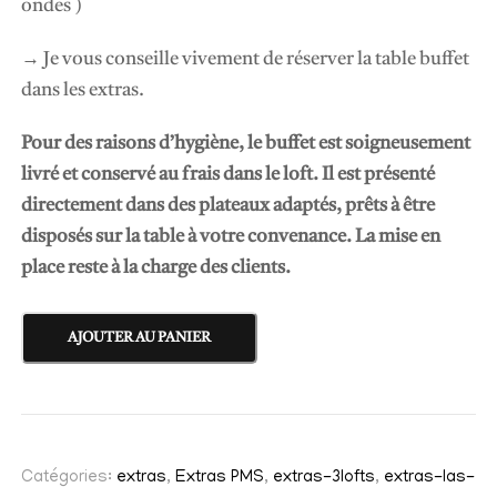
ondes )
→
Je vous conseille vivement de réserver la table buffet
dans les extras.
Pour des raisons d’hygiène, le buffet est soigneusement
livré et conservé au frais dans le loft. Il est présenté
directement dans des plateaux adaptés, prêts à être
disposés sur la table à votre convenance. La mise en
place reste à la charge des clients.
q
AJOUTER AU PANIER
u
a
n
t
Catégories:
extras
,
Extras PMS
,
extras-3lofts
,
extras-las-
i