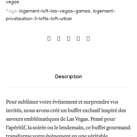
vegas
t
Tags:
logement-loft-las-vegas-games
,
logement-
é
privatisation-3-lofts-loft-urban
d
e
B
r
u
n
c
Description
h
d
i
Pour sublimer votre événement et surprendre vos
n
invités, nous avons créé un buffet exclusif inspiré des
a
saveurs emblématiques de Las Vegas. Pensé pour
t
l’apéritif, la soirée ou le lendemain, ce buffet gourmand
o
transforme votre événement en une véritable