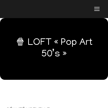
🍿 LOFT « Pop Art
50’s »