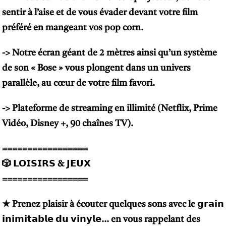
sentir à l’aise et de vous évader devant votre film
préféré en mangeant vos pop corn.
-> Notre écran géant de 2 mètres ainsi qu’un système
de son « Bose » vous plongent dans un univers
parallèle, au cœur de votre film favori.
-> Plateforme de streaming en illimité (Netflix, Prime
Vidéo, Disney +, 90 chaînes TV).
=================
🎲 𝗟𝗢𝗜𝗦𝗜𝗥𝗦 & 𝗝𝗘𝗨𝗫
=================
★ Prenez plaisir à écouter quelques sons avec le 𝗴𝗿𝗮𝗶𝗻
𝗶𝗻𝗶𝗺𝗶𝘁𝗮𝗯𝗹𝗲 𝗱𝘂 𝘃𝗶𝗻𝘆𝗹𝗲… en vous rappelant des