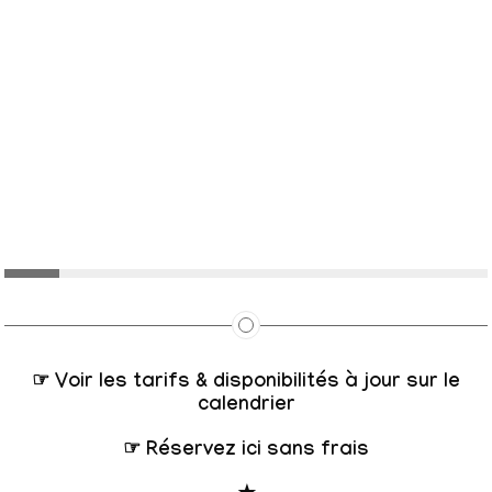
d
é
o
☞ Voir les tarifs & disponibilités à jour sur le
calendrier
☞ Réservez ici sans frais