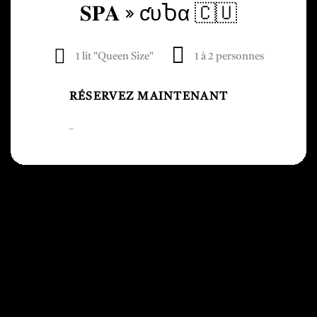
𝐒𝐏𝐀 » ƈυႦα 🇨🇺
1 lit "Queen Size"
1 à 2 personnes