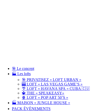
🎯 Le concept
🏭 Les lofts
🎯 PRIVATISEZ « LOFT URBAN »
🎰 LOFT « LAS VEGAS GAME’S »
🌴 LOFT « HAVANA SPA » CUBA 🇨🇺
🔱 THE « SPEAKEASY»
🍿 LOFT « POP ART 50’S »
🏭 MAISON « JUNGLE HOUSE »
PACK ÉVÈNEMENTS