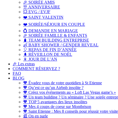
🎉 SOIRÉE AMIS
🎊​ ANNIVERSAIRE
💥 EVG / EVJF
❤️ SAINT VALENTIN
❤️ SOIRÉE/SÉJOUR EN COUPLE
💍 DEMANDE EN MARIAGE
🎉 SOIRÉE FAMILLE & ENFANTS
🧳​ TEAM BUILDING ENTREPRISE
👶 BABY SHOWER / GENDER REVEAL
🎈​ REPAS DE FIN D’ANNÉE
🌲 RÉVEILLON DE NOËL
🎇​ JOUR DE L’AN
🎉 Les extras
COMMENT RÉSERVEZ ?
FAQ
BLOG
🧡 Évadez vous de votre quotidien à St Etienne
🧡 Qu’est ce qu’un Airbnb insolite ?
🧡 Créez vos événements au « Loft Las Vegas game’s »
🧡 Un team building ? Un séminaire ? Une soirée entrepr
🧡 TOP 5 avantages des lieux insolites
🧡 Mes 4 coups de coeur sur Montbrison
🧡 Saint Etienne : Mes 8 conseils pour réussir votre visite
📰 On en parle