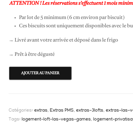
ATTENTION ! Les réservations s’effectuent 1 mois minimum
Par lot de 5 minimum (6 cm environ par biscuit)
Ces biscuits sont uniquement disponibles avec le bu
→ Livré avant votre arrivée et déposé dans le frigo
→ Prêt à être dégusté
q
AJOUTER AU PANIER
u
a
n
t
Catégories:
extras
,
Extras PMS
,
extras-3lofts
,
extras-las-
i
t
Tags:
logement-loft-las-vegas-games
,
logement-privatisa
é