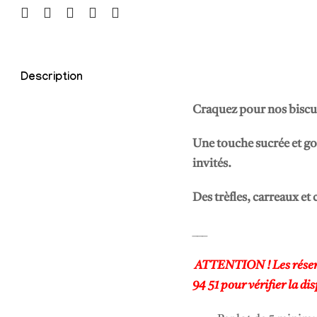
d
e
B
i
Description
s
c
Craquez pour nos biscui
u
Une touche sucrée et go
i
invités.
t
s
Des trèfles, carreaux et 
L
a
___
s
V
ATTENTION ! Les réserva
e
94 51 pour vérifier la dis
g