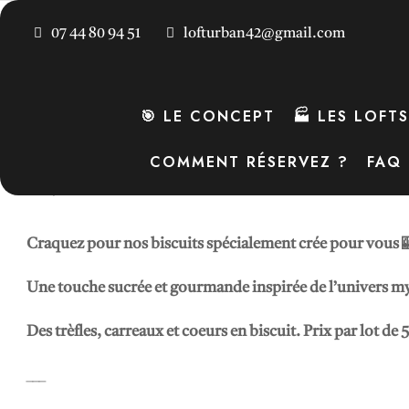
07 44 80 94 51
lofturban42@gmail.com
Accueil
/
extras
/ Biscuits Las Vegas
Biscuits Las Vegas
🎯 LE CONCEPT
🏭 LES LOFTS
COMMENT RÉSERVEZ ?
FAQ
30,00
€
Craquez pour nos biscuits spécialement crée pour vous 
Une touche sucrée et gourmande inspirée de l’univers myt
Des trèfles, carreaux et coeurs en biscuit. Prix par lot de 5
___