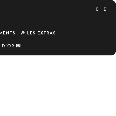
MENTS
🎉 LES EXTRAS
E D’OR 💌