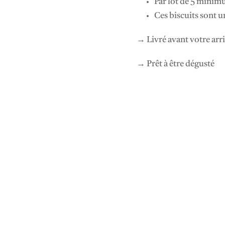
Par lot de 5 minim
a
Ces biscuits sont 
s
→ Livré avant votre arri
→ Prêt à être dégusté