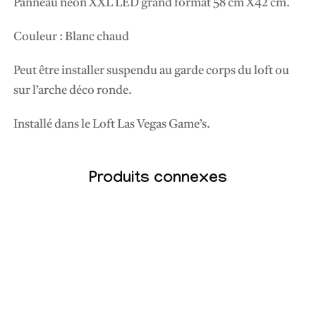
Panneau néon XXL LED grand format 58 cm X42 cm.
D
«
Couleur : Blanc chaud
H
Peut être installer suspendu au garde corps du loft ou
A
sur l’arche déco ronde.
P
P
Installé dans le Loft Las Vegas Game’s.
Y
B
I
Produits connexes
R
T
H
D
A
Y
»