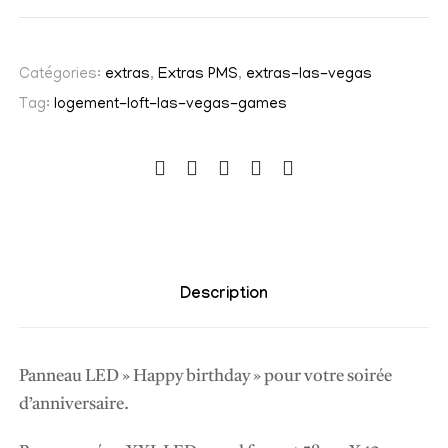
n
t
Catégories:
extras
,
Extras PMS
,
extras-las-vegas
i
t
Tag:
logement-loft-las-vegas-games
é
d
e
P
a
n
Description
n
e
a
Panneau LED » Happy birthday » pour votre soirée
u
d’anniversaire.
L
E