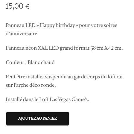
15,00
€
Panneau LED » Happy birthday » pour votre soirée
d’anniversaire.
Panneau néon XXL LED grand format 58 cm X42 cm.
Couleur : Blanc chaud
Peut être installer suspendu au garde corps du loft ou
sur l’arche déco ronde.
Installé dans le Loft Las Vegas Game’s.
q
AJOUTER AU PANIER
u
a