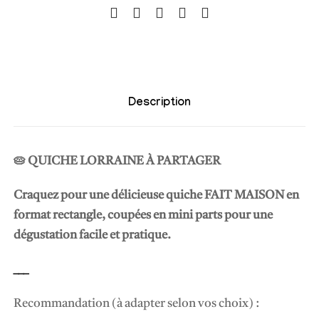
Q
U
I
C
H
Description
E
L
O
🥧 QUICHE LORRAINE À PARTAGER
R
R
Craquez pour une délicieuse quiche FAIT MAISON en
A
format rectangle, coupées en mini parts pour une
I
dégustation facile et pratique.
N
___
E
Recommandation (à adapter selon vos choix) :