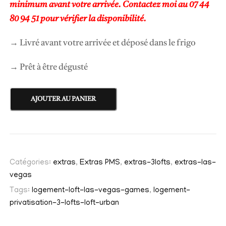
minimum avant votre arrivée. Contactez moi au 07 44
80 94 51 pour vérifier la disponibilité.
→ Livré avant votre arrivée et déposé dans le frigo
→ Prêt à être dégusté
q
AJOUTER AU PANIER
u
a
n
t
Catégories:
extras
,
Extras PMS
,
extras-3lofts
,
extras-las-
i
vegas
t
Tags:
logement-loft-las-vegas-games
,
logement-
é
privatisation-3-lofts-loft-urban
d
e