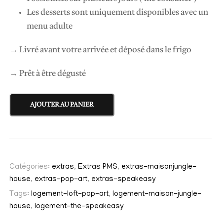
Les desserts sont uniquement disponibles avec un
menu adulte
→ Livré avant votre arrivée et déposé dans le frigo
→ Prêt à être dégusté
q
AJOUTER AU PANIER
u
a
n
t
Catégories:
extras
,
Extras PMS
,
extras-maisonjungle-
i
house
,
extras-pop-art
,
extras-speakeasy
t
Tags:
logement-loft-pop-art
,
logement-maison-jungle-
é
house
,
logement-the-speakeasy
d