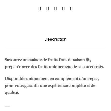
e
S
a
l
a
d
Description
e
d
e
Savourez une
salade de fruits frais de saison 🍓
,
f
préparée avec des fruits uniquement de saison et frais.
r
u
Disponible uniquement en complément d’un repas
,
i
pour vous garantir une expérience complète et de
t
qualité.
s
___
f