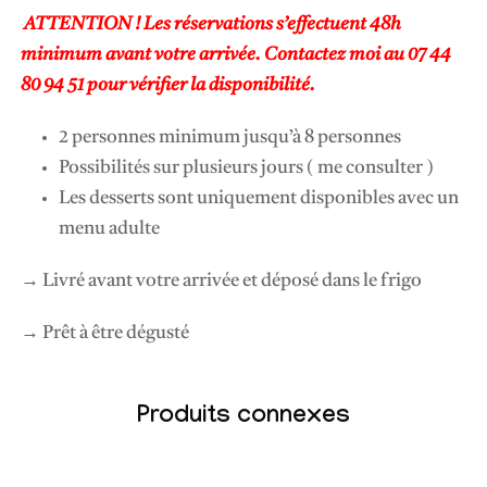
r
ATTENTION ! Les réservations s’effectuent 48h
a
minimum avant votre arrivée. Contactez moi au 07 44
i
80 94 51 pour vérifier la disponibilité.
s
(
2 personnes minimum jusqu’à 8 personnes
d
Possibilités sur plusieurs jours ( me consulter )
e
Les desserts sont uniquement disponibles avec un
s
menu adulte
a
i
→ Livré avant votre arrivée et déposé dans le frigo
s
→ Prêt à être dégusté
o
n
)
Produits connexes